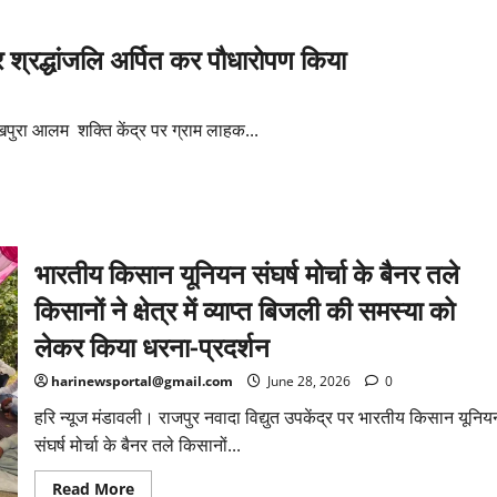
नाम”
अभियान
का
राजा
र श्रद्धांजलि अर्पित कर पौधारोपण किया
भरत
सिंह
इंटर
कॉलेज
में
खपुरा आलम शक्ति केंद्र पर ग्राम लाहक...
हुआ
शुभारंभ
भारतीय किसान यूनियन संघर्ष मोर्चा के बैनर तले
किसानों ने क्षेत्र में व्याप्त बिजली की समस्या को
लेकर किया धरना-प्रदर्शन
harinewsportal@gmail.com
June 28, 2026
0
हरि न्यूज मंडावली। राजपुर नवादा विद्युत उपकेंद्र पर भारतीय किसान यूनिय
संघर्ष मोर्चा के बैनर तले किसानों...
Read
Read More