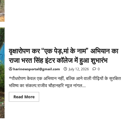
ईशम
सिंह
वृक्षारोपण कर “एक पेड़,मां के नाम” अभियान का
राजा भरत सिंह इंटर कॉलेज में हुआ शुभारंभ
harinewsportal@gmail.com
July 12, 2026
0
*पौधरोपण केवल एक अभियान नहीं, बल्कि आने वाली पीढ़ियों के सुरक्षित
भविष्य का संकल्प:राजीव चौहानहरि न्यूज नांगल...
Read
Read More
more
about
वृक्षारोपण
कर
“एक
पेड़,मां
के