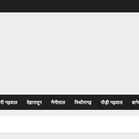
हरी गढ़वाल
देहारादून
नैनीताल
पिथौरागढ़
पौड़ी गढ़वाल
बागे