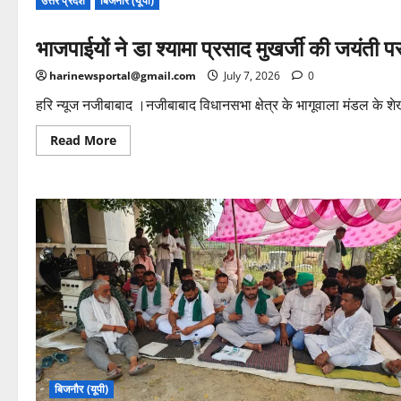
उत्तर प्रदेश
बिजनौर (यूपी)
भाजपाईयों ने डा श्यामा प्रसाद मुखर्जी की जयंती प
harinewsportal@gmail.com
July 7, 2026
0
हरि न्यूज नजीबाबाद ।नजीबाबाद विधानसभा क्षेत्र के भागूवाला मंडल के शे
Read
Read More
more
about
भाजपाईयों
ने
डा
श्यामा
प्रसाद
मुखर्जी
की
जयंती
पर
श्रद्धांजलि
अर्पित
कर
पौधारोपण
किया
बिजनौर (यूपी)