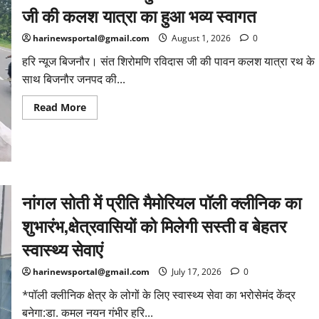
बिजनौर
जी की कलश यात्रा का हुआ भव्य स्वागत
का
नाम
रोशन
harinewsportal@gmail.com
August 1, 2026
0
हरि न्यूज बिजनौर। संत शिरोमणि रविदास जी की पावन कलश यात्रा रथ के
साथ बिजनौर जनपद की...
Read
Read More
more
about
बिजनौर
की
सीमा
में
पहुंचने
पर
नांगल सोती में प्रीति मैमोरियल पॉली क्लीनिक का
संत
शिरोमणि
रविदास
शुभारंभ,क्षेत्रवासियों को मिलेगी सस्ती व बेहतर
जी
की
स्वास्थ्य सेवाएं
कलश
यात्रा
का
harinewsportal@gmail.com
July 17, 2026
0
हुआ
भव्य
*पॉली क्लीनिक क्षेत्र के लोगों के लिए स्वास्थ्य सेवा का भरोसेमंद केंद्र
स्वागत
बनेगा:डा. कमल नयन गंभीर हरि...