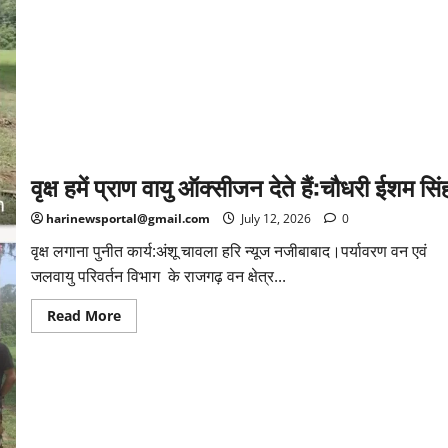
डीएम-
एसपी
ने
लिया
जायजा,
सुरक्षा
और
व्यवस्थाओं
के
दिए
सख्त
निर्देश
वृक्ष हमें प्राण वायु ऑक्सीजन देते हैं:चौधरी ईशम सिं
harinewsportal@gmail.com
July 12, 2026
0
वृक्ष लगाना पुनीत कार्य:अंशू चावला हरि न्यूज नजीबाबाद।पर्यावरण वन एवं
जलवायु परिवर्तन विभाग के राजगढ़ वन क्षेत्र...
Read
Read More
more
about
वृक्ष
हमें
प्राण
वायु
ऑक्सीजन
देते
हैं:चौधरी