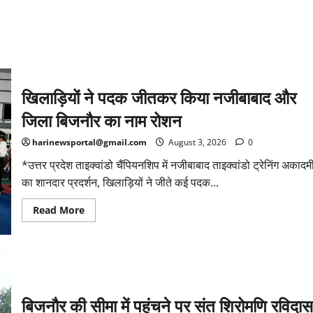
खिलाड़ियों ने पदक जीतकर किया नजीबाबाद और
जिला बिजनौर का नाम रोशन
harinewsportal@gmail.com
August 3, 2026
0
*उत्तर प्रदेश ताइक्वांडो चैंपियनशिप में नजीबाबाद ताइक्वांडो ट्रेनिंग अकादम
का शानदार प्रदर्शन, खिलाड़ियों ने जीते कई पदक...
Read
Read More
more
about
खिलाड़ियों
ने
पदक
जीतकर
किया
नजीबाबाद
और
बिजनौर की सीमा में पहुंचने पर संत शिरोमणि रविदास
जिला