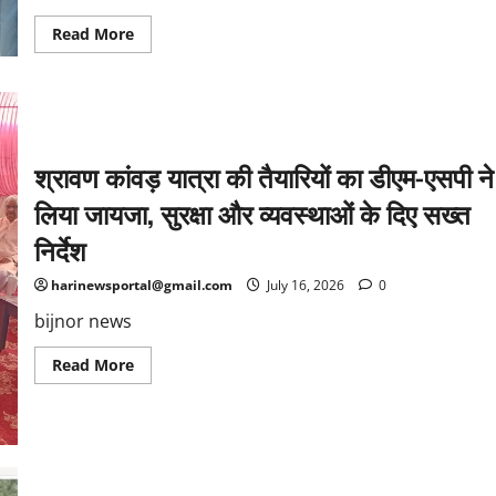
Read
Read More
more
about
नांगल
सोती
में
प्रीति
मैमोरियल
पॉली
श्रावण कांवड़ यात्रा की तैयारियों का डीएम-एसपी ने
क्लीनिक
का
लिया जायजा, सुरक्षा और व्यवस्थाओं के दिए सख्त
शुभारंभ,क्षेत्रवासियों
को
मिलेगी
निर्देश
सस्ती
व
बेहतर
harinewsportal@gmail.com
July 16, 2026
0
स्वास्थ्य
सेवाएं
bijnor news
Read
Read More
more
about
श्रावण
कांवड़
यात्रा
की
तैयारियों
का