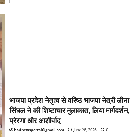
more
about
भारतीय
किसान
यूनियन
संघर्ष
मोर्चा
के
बैनर
तले
किसानों
ने
क्षेत्र
में
व्याप्त
बिजली
की
समस्या
को
लेकर
किया
धरना-
प्रदर्शन
भाजपा प्रदेश नेतृत्व से वरिष्ठ भाजपा नेत्री लीना
सिंघल ने की शिष्टाचार मुलाकात, लिया मार्गदर्शन,
प्रेरणा और आशीर्वाद
harinewsportal@gmail.com
June 28, 2026
0