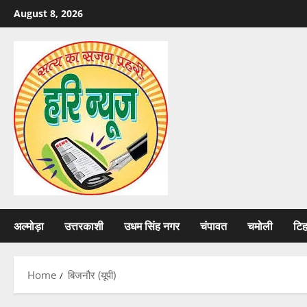
Skip
August 8, 2026
to
content
अल्मोड़ा
उत्तरकाशी
उधम सिंह नगर
चंपावत
चमोली
टि
Home
बिजनौर (यूपी)