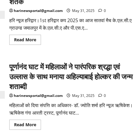
शतक
मिले
10
नए
harinewsportal@gmail.com
May 31, 2025
0
इंस्पेक्टर,कप्तान
प्रमेन्द्र
हरि न्यूज हरिद्वार।1st हरिद्वार कप 2025 का आज सातवां मैच के.एल.सी.ए
सिंह
डोबाल
ग्राउन्ड जमालपुर में के.एल.सी.ए और पी.एस.ए...
ने
नए
Read
Read More
निरीक्षकों
more
को
about
पहनाए
के.एल.सी.ए
स्टार
के
लवलीत
पूर्णानंद घाट में महिलाओं ने पारंपरिक श्रद्धा एवं
तांगडी
का
लगातार
उल्लास के साथ मनाया अहिल्याबाई होल्कर की जन्म
तीसरा
शतक
शताब्दी
harinewsportal@gmail.com
May 31, 2025
0
महिलाओं को दिया संपत्ति का अधिकार- डॉ. ज्योति शर्मा हरि न्यूज ऋषिकेश।
ऋषिकेश गंगा आरती ट्रस्ट, पूर्णानंद घाट...
Read
Read More
more
about