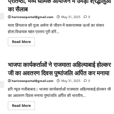
प्रतिष्ठा, भव्य धार्मिक आयोजन में उमड़ा श्रद्धालुओं
स्टेडियम
का
का सैलाब
नाम,न
फैलाए
किसी
harinewsportal@gmail.com
May 31, 2025
0
प्रकार
का
माता हिंगलाज की पूजा अर्चना से जीवन में सकारात्मक ऊर्जा का संचार
भ्रम:
वंदना
होता:विधायक महंत प्रताप पुरी हरि...
कटारिया
Read
Read More
more
about
हिंगलाज
भवन
में
भाजपा कार्यकर्ताओं ने राजमाता अहिल्याबाई होल्कर
हुई
श्री
हिंगलाज
जी का अवतरण दिवस पुष्पांजलि अर्पित कर मनाया
माता
जी
की
harinewsportal@gmail.com
May 31, 2025
0
प्राण
प्रतिष्ठा,
हरि न्यूज नजीबाबाद। भाजपा कार्यकर्ताओं राजमाता अहिल्याबाई होल्कर जी
भव्य
धार्मिक
का अवतरण दिवस मनाया पुष्पांजलि अर्पित की भारतीय...
आयोजन
में
Read
Read More
उमड़ा
more
श्रद्धालुओं
about
का