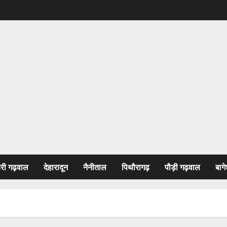
हरी गढ़वाल
देहारादून
नैनीताल
पिथौरागढ़
पौड़ी गढ़वाल
बागे