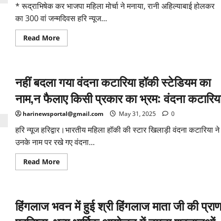
नानक
* रूद्राभिषेक कर भाजपा महिला मोर्चा ने मनाया, रानी अहिल्याबाई होलकर
दरबार
गुरुद्वारे
का 300 वां जन्मदिवस हरि न्यूज...
में
आयोजित
Read
Read More
हुआ
more
कार्यक्रम
about
नारी
सम्मान
और
नहीं बदला गया वंदना कटारिया हॉकी स्टेडियम का
सुरक्षा
को
लेकर
नाम,न फैलाए किसी प्रकार का भ्रम: वंदना कटारिय
अति
संवेदनशील
थीं,
harinewsportal@gmail.com
May 31, 2025
0
रानी
अहिल्याबाई
हरि न्यूज हरिद्वार।भारतीय महिला हॉकी की स्टार खिलाड़ी वंदना कटारिया ने
होलकर:रंजीता
झा
उनके नाम पर रखे गए वंदना...
Read
Read More
more
about
नहीं
बदला
गया
हिंगलाज भवन में हुई श्री हिंगलाज माता जी की प्रा
वंदना
कटारिया
हॉकी