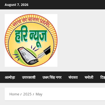
Skip
August 7, 2026
to
content
अल्मोड़ा
उत्तरकाशी
उधम सिंह नगर
चंपावत
चमोली
टि
Home
2025
May