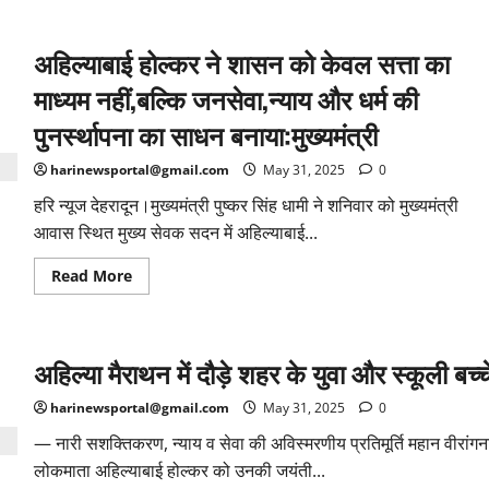
पूर्णानंद
घाट
में
अहिल्याबाई होल्कर ने शासन को केवल सत्ता का
महिलाओं
ने
पारंपरिक
माध्यम नहीं,बल्कि जनसेवा,न्याय और धर्म की
श्रद्धा
एवं
पुनर्स्थापना का साधन बनाया:मुख्यमंत्री
उल्लास
के
साथ
harinewsportal@gmail.com
May 31, 2025
0
मनाया
अहिल्याबाई
हरि न्यूज देहरादून।मुख्यमंत्री पुष्कर सिंह धामी ने शनिवार को मुख्यमंत्री
होल्कर
की
आवास स्थित मुख्य सेवक सदन में अहिल्याबाई...
जन्म
शताब्दी
Read
Read More
more
about
अहिल्याबाई
होल्कर
ने
अहिल्या मैराथन में दौड़े शहर के युवा और स्कूली बच्च
शासन
को
केवल
harinewsportal@gmail.com
May 31, 2025
0
सत्ता
का
— नारी सशक्तिकरण, न्याय व सेवा की अविस्मरणीय प्रतिमूर्ति महान वीरांगन
माध्यम
नहीं,बल्कि
लोकमाता अहिल्याबाई होल्कर को उनकी जयंती...
जनसेवा,न्याय
और