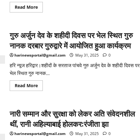
धर्म
Read
Read More
की
more
पुनर्स्थापना
about
का
अहिल्या
साधन
मैराथन
बनाया:मुख्यमंत्री
में
गुरु अर्जुन देव के शहीदी दिवस पर भेल स्थित गुरु
दौड़े
शहर
के
नानक दरबार गुरुद्वारे में आयोजित हुआ कार्यक्रम
युवा
और
स्कूली
harinewsportal@gmail.com
May 31, 2025
0
बच्चे
हरि न्यूज हरिद्वार।शहीदों के सरताज पांचवे गुरु अर्जुन देव के शहीदी दिवस पर
भेल स्थित गुरु नानक...
Read
Read More
more
about
गुरु
अर्जुन
देव
नारी सम्मान और सुरक्षा को लेकर अति संवेदनशील
के
शहीदी
दिवस
थीं, रानी अहिल्याबाई होलकर:रंजीता झा
पर
भेल
स्थित
harinewsportal@gmail.com
May 31, 2025
0
गुरु