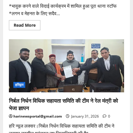
*भावुक करने वाले विदाई कार्यक्रम में शामिल हुआ पूरा थाना स्टॉफ
*लगन व मेहनत के लिए सदैव...
Read
Read More
more
about
36
वर्षों
की
सेवा
के
पश्चात
रिटायर
हुए
होमगार्ड
जवान
के
लिए
हरिद्वार
यादगार
पल
निर्बल निर्धन विधिक सहायता समिति की टीम ने रेल मंत्री को
भेजा ज्ञापन
harinewsportal@gmail.com
January 31, 2026
0
हरि न्यूज लक्सर।निर्बल निर्धन विधिक सहायता समिति की टीम ने