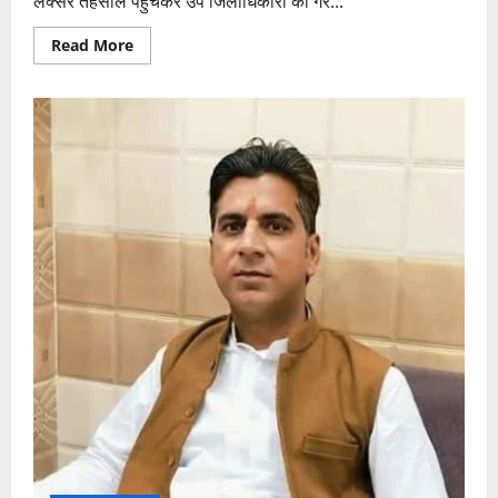
लक्सर तहसील पहुंचकर उप जिलाधिकारी की गैर...
Read
Read More
more
about
निर्बल
निर्धन
विधिक
सहायता
समिति
की
टीम
ने
रेल
मंत्री
को
भेजा
ज्ञापन