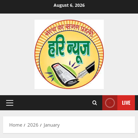
Skip
August 6, 2026
to
content
LIVE
Primary
Menu
Home
2026
January