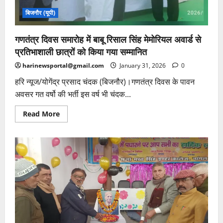
बिजनौर (यूपी)
गणतंत्र दिवस समारोह में बाबू रिसाल सिंह मेमोरियल अवार्ड से
प्रतिभाशाली छात्रों को किया गया सम्मानित
harinewsportal@gmail.com
January 31, 2026
0
हरि न्यूज/योगेंद्र प्रसाद चंदक (बिजनौर)।गणतंत्र दिवस के पावन
अवसर गत वर्षो की भर्ती इस वर्ष भी चंदक...
Read
Read More
more
about
गणतंत्र
दिवस
समारोह
में
बाबू
रिसाल
सिंह
मेमोरियल
अवार्ड
से
प्रतिभाशाली
छात्रों
को