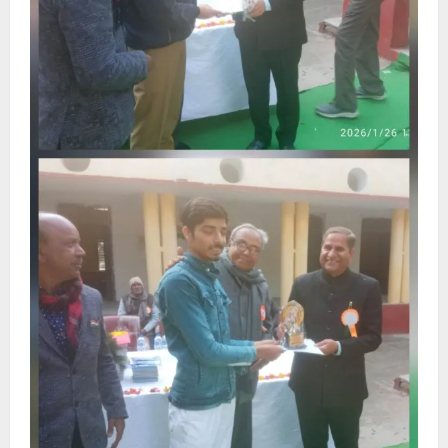
संगठन
की
जल्द
रखी
जाएगी
नींव
–
सुनील
सेठी