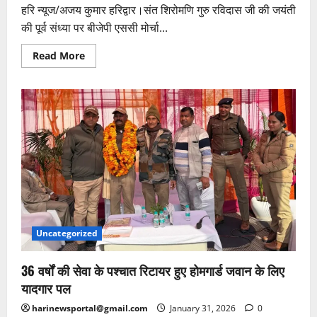
हरि न्यूज/अजय कुमार हरिद्वार।संत शिरोमणि गुरु रविदास जी की जयंती
की पूर्व संध्या पर बीजेपी एससी मोर्चा...
Read
Read More
more
about
श्री
गुरु
रविदास
जी
हम
सब
के
आदर्श:तेलु
राम
प्रधान
Uncategorized
36 वर्षों की सेवा के पश्चात रिटायर हुए होमगार्ड जवान के लिए
यादगार पल
harinewsportal@gmail.com
January 31, 2026
0