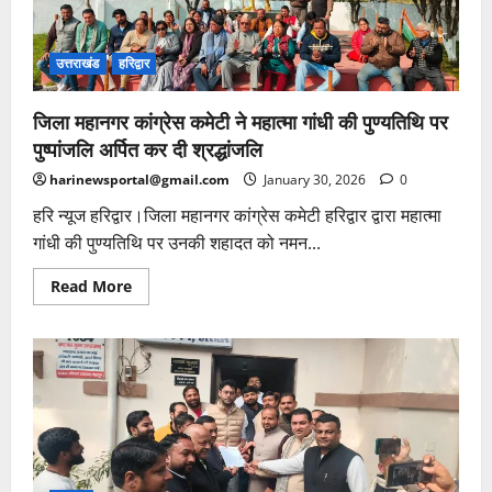
पुलिस
और
प्रशासन
ने
किया
उत्तराखंड
हरिद्वार
कावड़
मार्ग
का
जिला महानगर कांग्रेस कमेटी ने महात्मा गांधी की पुण्यतिथि पर
स्थलीय
निरीक्षण
पुष्पांजलि अर्पित कर दी श्रद्धांजलि
harinewsportal@gmail.com
January 30, 2026
0
हरि न्यूज हरिद्वार।जिला महानगर कांग्रेस कमेटी हरिद्वार द्वारा महात्मा
गांधी की पुण्यतिथि पर उनकी शहादत को नमन...
Read
Read More
more
about
जिला
महानगर
कांग्रेस
कमेटी
ने
महात्मा
गांधी
की
पुण्यतिथि
पर
पुष्पांजलि