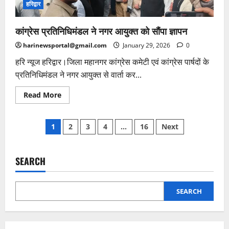
अर्पित
हरिद्वार
कर
दी
श्रद्धांजलि
कांग्रेस प्रतिनिधिमंडल ने नगर आयुक्त को सौंपा ज्ञापन
harinewsportal@gmail.com
January 29, 2026
0
हरि न्यूज हरिद्वार।जिला महानगर कांग्रेस कमेटी एवं कांग्रेस पार्षदों के
प्रतिनिधिमंडल ने नगर आयुक्त से वार्ता कर...
Read
Read More
more
about
कांग्रेस
Posts
प्रतिनिधिमंडल
1
2
3
4
…
16
Next
ने
नगर
pagination
आयुक्त
को
सौंपा
SEARCH
ज्ञापन
SEARCH