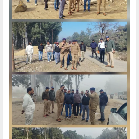
का
प्रयास
हो
रहा
सार्थक