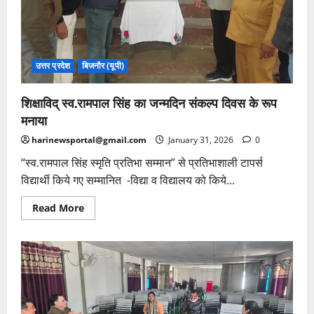
किया
गया
सम्मानित
उत्तर प्रदेश
बिजनौर (यूपी)
शिक्षाविद् स्व.रामपाल सिंह का जन्मदिन संकल्प दिवस के रूप
मनाया
harinewsportal@gmail.com
January 31, 2026
0
“स्व.रामपाल सिंह स्मृति प्रतिभा सम्मान” से प्रतिभाशाली टापर्स
विद्यार्थी किये गए सम्मानित -विद्या व विद्यालय को किये...
Read
Read More
more
about
शिक्षाविद्
स्व.रामपाल
सिंह
का
जन्मदिन
संकल्प
दिवस
के