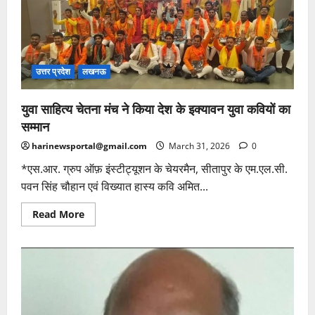
पीठाधीश्वर
पद
पर
महामंडलेश्वर
स्वामी
राम
मुनि
उत्तर प्रदेश
लखनऊ
महाराज
का
हुआ
पट्टाभिषेक
युवा साहित्य चेतना मंच ने किया देश के इक्यावन युवा कवियों का
सम्मान
harinewsportal@gmail.com
March 31, 2026
0
*एस.आर. ग्रुप ऑफ़ इंस्टीट्यूशन के चेयरमैन, सीतापुर के एम.एल.सी.
पवन सिंह चौहान एवं विख्यात हास्य कवि अमित...
Read
Read More
more
about
युवा
साहित्य
चेतना
मंच
ने
किया
देश
के