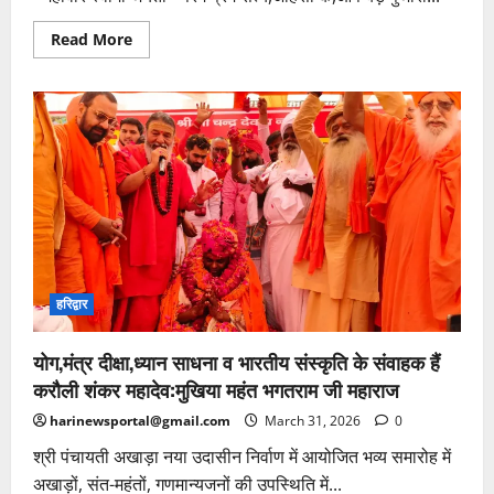
Read
Read More
more
about
महावीर
स्वामी
जयंती:
<br>परम
प्रेम
सत्य,अहिंसा
के,
<br>
बड़े
पुजारी
थे
हरिद्वार
योग,मंत्र दीक्षा,ध्यान साधना व भारतीय संस्कृति के संवाहक हैं
करौली शंकर महादेव:मुखिया महंत भगतराम जी महाराज
harinewsportal@gmail.com
March 31, 2026
0
श्री पंचायती अखाड़ा नया उदासीन निर्वाण में आयोजित भव्य समारोह में
अखाड़ों, संत-महंतों, गणमान्यजनों की उपस्थिति में...