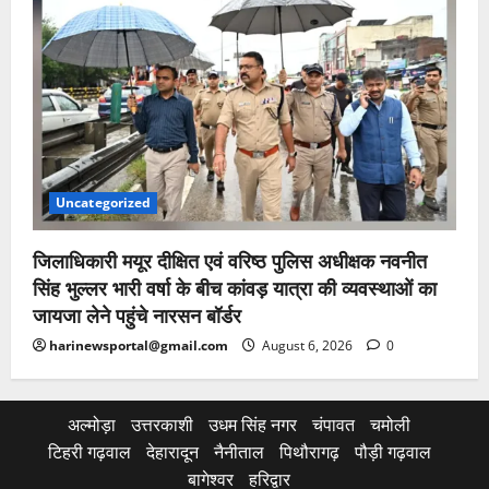
Uncategorized
जिलाधिकारी मयूर दीक्षित एवं वरिष्ठ पुलिस अधीक्षक नवनीत
सिंह भुल्लर भारी वर्षा के बीच कांवड़ यात्रा की व्यवस्थाओं का
जायजा लेने पहुंचे नारसन बॉर्डर
harinewsportal@gmail.com
August 6, 2026
0
अल्मोड़ा
उत्तरकाशी
उधम सिंह नगर
चंपावत
चमोली
टिहरी गढ़वाल
देहारादून
नैनीताल
पिथौरागढ़
पौड़ी गढ़वाल
बागेश्वर
हरिद्वार