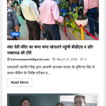
छात्र
होंगे
सम्मानित
हरिद्वार
मंशा देवी मंदिर का चप्पा चप्पा खंगालने पहुंची बीडीएस व डॉग
स्क्वायड की टीमें
harinewsportal@gmail.com
March 31, 2026
0
एसएसपी नवनीत सिंह द्वारा आगामी चारधाम यात्रा के दृष्टिगत दिए थे
सघन चैकिंग के निर्देश परिसर व...
Read
Read More
more
about
मंशा
देवी
मंदिर
का
चप्पा