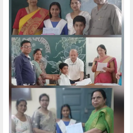
चप्पा
खंगालने
पहुंची
बीडीएस
व
डॉग
स्क्वायड
की
टीमें