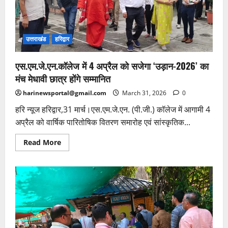
को
कड़ी
चेतावनी
उत्तराखंड
हरिद्वार
एस.एम.जे.एन.कॉलेज में 4 अप्रैल को सजेगा ‘उड़ान-2026’ का
मंच मेधावी छात्र होंगे सम्मानित
harinewsportal@gmail.com
March 31, 2026
0
हरि न्यूज हरिद्वार,31 मार्च।एस.एम.जे.एन. (पी.जी.) कॉलेज में आगामी 4
अप्रैल को वार्षिक पारितोषिक वितरण समारोह एवं सांस्कृतिक...
Read
Read More
more
about
एस.एम.जे.एन.कॉलेज
में
4
अप्रैल
को
सजेगा
‘उड़ान-2026’
का
मंच
मेधावी