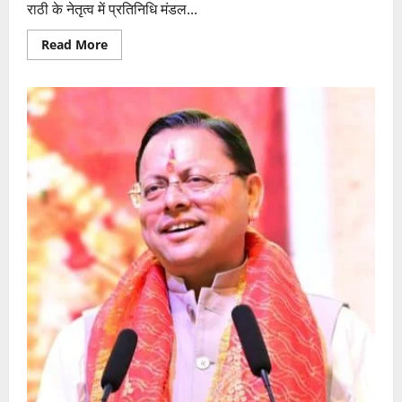
राठी के नेतृत्व में प्रतिनिधि मंडल...
Read
Read More
more
about
दिव्यांशु
जटराणा
की
हत्या
के
मामले
में
ओमपाल
सिंह
राठी
के
नेतृत्व
में
प्रतिनिधि
मंडल
ने
की
एसएसपी
से
मुलाकात