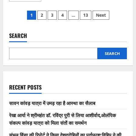
more
about
विनियमित
Posts
क्षेत्र
1
2
3
4
…
13
Next
के
सड़क
pagination
निर्माण
से
क्षेत्रवासियों
SEARCH
को
मिलेगी
अतिक्रमण
से
SEARCH
मुक्ति
RECENT POSTS
सावन कांवड़ यात्रा में उमड़ रहा है आस्था का सैलाब
रेखा आर्या ने श्रीमहंत डॉ. रविंद्र पुरी से लिया आशीर्वाद,ओलंपिक
संकल्प कांवड़ यात्रा को मिला संतों का समर्थन
संभल हिंसा की रिपोर्ट ने किया देशद्रोहियों का पर्दाफाश;विहिप ने की