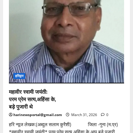
इक्यावन
युवा
कवियों
का
सम्मान
हरिद्वार
महावीर स्वामी जयंती:
परम प्रेम सत्य,अहिंसा के,
बड़े पुजारी थे
harinewsportal@gmail.com
March 31, 2026
0
हरि न्यूज लेखक:(अब्दुल सलाम कुरैशी) जिला -गुना (म.प्र)
*महावीर स्वामी जयंती* परम प्रेम सत्य,अहिंसा के,आप बड़े पुजारी...