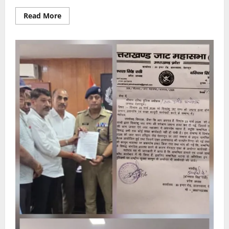
Read
Read More
more
about
योग,मंत्र
दीक्षा,ध्यान
साधना
व
भारतीय
संस्कृति
के
संवाहक
हैं
करौली
शंकर
महादेव:मुखिया
महंत
भगतराम
जी
महाराज