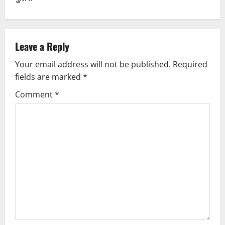
n
a
v
Leave a Reply
Your email address will not be published.
Required
i
fields are marked
*
g
Comment
*
a
t
i
o
n