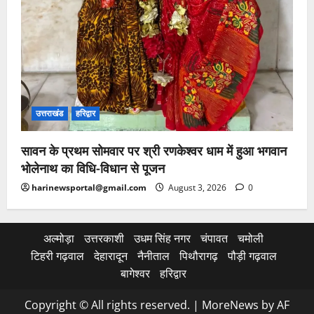
उत्तराखंड
हरिद्वार
सावन के प्रथम सोमवार पर श्री रणकेश्वर धाम में हुआ भगवान
भोलेनाथ का विधि-विधान से पूजन
harinewsportal@gmail.com
August 3, 2026
0
अल्मोड़ा
उत्तरकाशी
उधम सिंह नगर
चंपावत
चमोली
टिहरी गढ़वाल
देहारादून
नैनीताल
पिथौरागढ़
पौड़ी गढ़वाल
बागेश्वर
हरिद्वार
Copyright © All rights reserved.
|
MoreNews
by AF