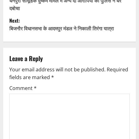
o
धनपुरा सामूहिक दुष्कर्म मामले में अन्य दो आरोपियों को पुलिस ने धर
दबोचा
s
Next:
t
बिजनौर विधानसभा के आदमपुर मंडल ने निकाली तिरंगा यात्रा
n
a
Leave a Reply
v
Your email address will not be published.
Required
fields are marked
*
i
Comment
*
g
a
t
i