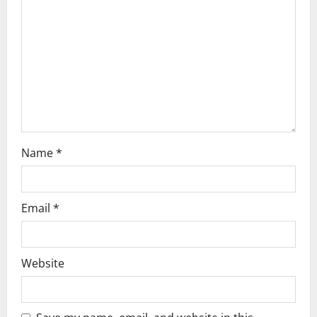
t
i
o
n
Name
*
Email
*
Website