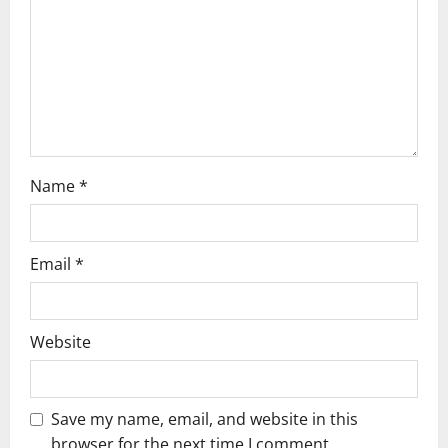
t
i
o
n
Name
*
Email
*
Website
Save my name, email, and website in this
browser for the next time I comment.