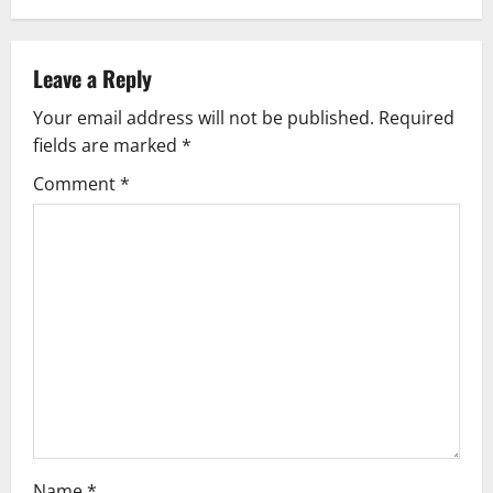
n
a
Leave a Reply
v
Your email address will not be published.
Required
fields are marked
*
i
Comment
*
g
a
t
i
o
n
Name
*