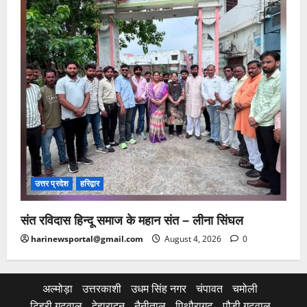
उत्तर प्रदेश
हरिद्वार
संत रविदास हिन्दू समाज के महान संत – लीना सिंघल
harinewsportal@gmail.com
August 4, 2026
0
अल्मोड़ा
उत्तरकाशी
उधम सिंह नगर
चंपावत
चमोली
टिहरी गढ़वाल
देहारादून
नैनीताल
पिथौरागढ़
पौड़ी गढ़वाल