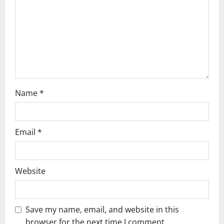
i
o
n
Name
*
Email
*
Website
Save my name, email, and website in this
browser for the next time I comment.