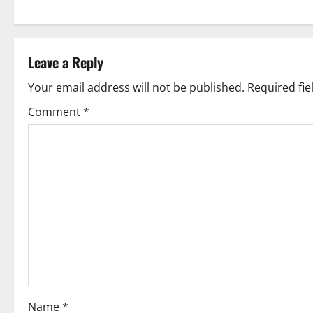
s
t
Leave a Reply
n
Your email address will not be published.
Required fi
a
Comment
*
v
i
g
a
t
i
o
Name
*