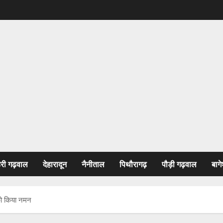
हरी गढ़वाल
देहारादून
नैनीताल
पिथौरागढ़
पौड़ी गढ़वाल
बागे
 को किया नमन