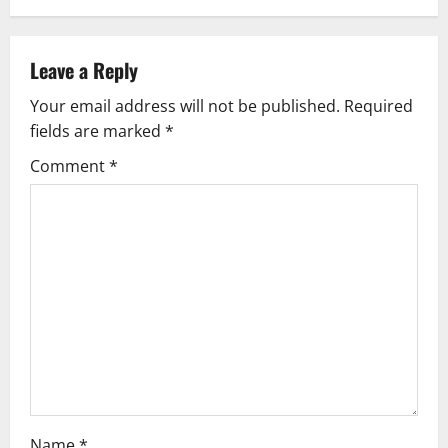
t
n
Leave a Reply
a
Your email address will not be published.
Required
v
fields are marked
*
i
Comment
*
g
a
t
i
o
n
Name
*