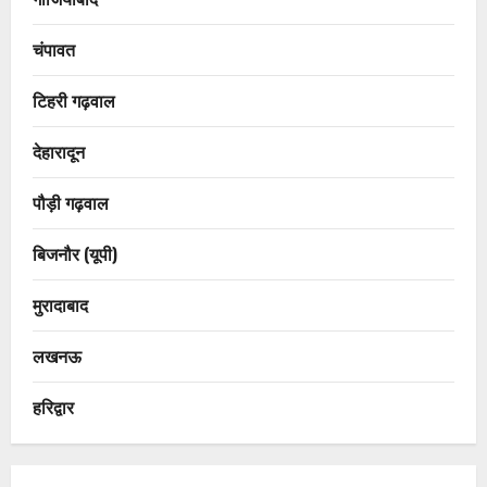
चंपावत
टिहरी गढ़वाल
देहारादून
पौड़ी गढ़वाल
बिजनौर (यूपी)
मुरादाबाद
लखनऊ
हरिद्वार