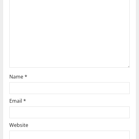
a
t
i
o
n
Name
*
Email
*
Website