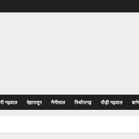
हरी गढ़वाल
देहारादून
नैनीताल
पिथौरागढ़
पौड़ी गढ़वाल
बागे