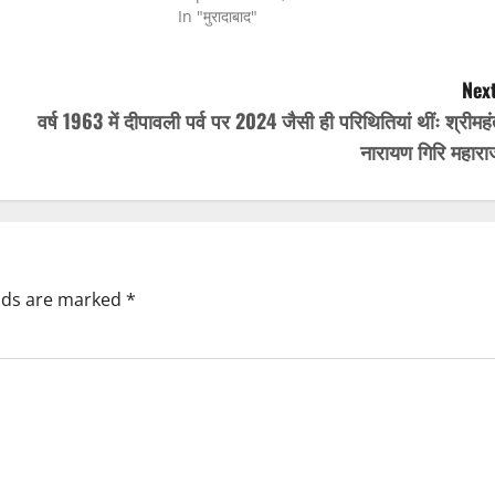
In "मुरादाबाद"
Next
वर्ष 1963 में दीपावली पर्व पर 2024 जैसी ही परिथितियां थींः श्रीमह
नारायण गिरि महारा
elds are marked
*