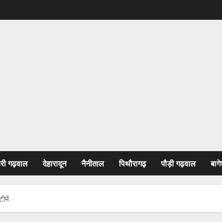
हरी गढ़वाल
देहारादून
नैनीताल
पिथौरागढ़
पौड़ी गढ़वाल
बागे
ीमें