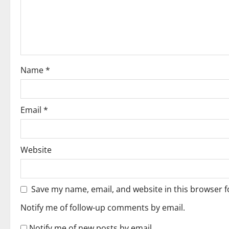
a
t
i
o
Name
*
n
Email
*
Website
Save my name, email, and website in this browser f
Notify me of follow-up comments by email.
Notify me of new posts by email.