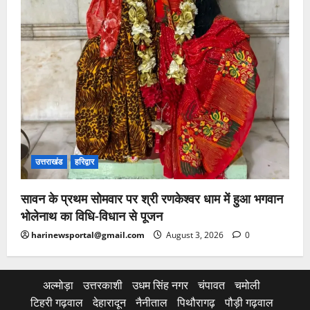
उत्तराखंड
हरिद्वार
सावन के प्रथम सोमवार पर श्री रणकेश्वर धाम में हुआ भगवान
भोलेनाथ का विधि-विधान से पूजन
harinewsportal@gmail.com
August 3, 2026
0
अल्मोड़ा
उत्तरकाशी
उधम सिंह नगर
चंपावत
चमोली
टिहरी गढ़वाल
देहारादून
नैनीताल
पिथौरागढ़
पौड़ी गढ़वाल