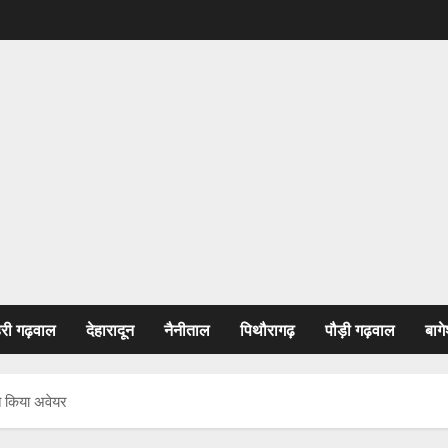
हरी गढ़वाल
देहारादून
नैनीताल
पिथौरागढ़
पौड़ी गढ़वाल
बागे
रति किया अवेयर