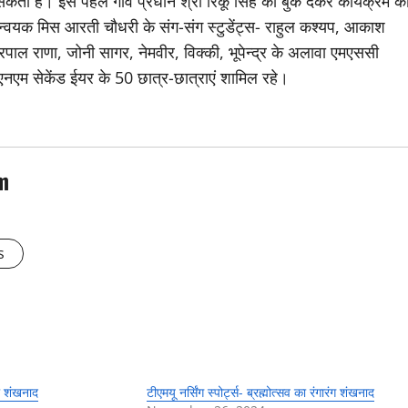
ता है। इस पहले गांव प्रधान श्री रिंकू सिंह को बुके देकर कार्यक्रम क
न्वयक मिस आरती चौधरी के संग-संग स्टुडेंट्स- राहुल कश्यप, आकाश
पाल राणा, जोनी सागर, नेमवीर, विक्की, भूपेन्द्र के अलावा एमएससी
जीएनएम सेकेंड ईयर के 50 छात्र-छात्राएं शामिल रहे।
m
s
का शंखनाद
टीएमयू नर्सिंग स्पोर्ट्स- ब्रह्मोत्सव का रंगारंग शंखनाद