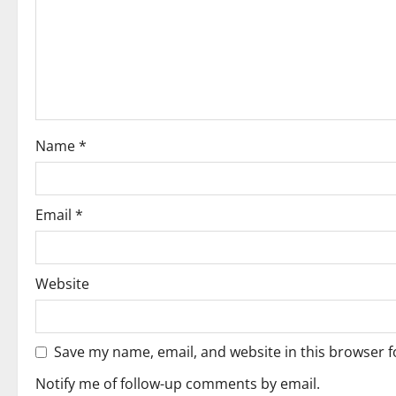
g
a
t
i
o
Name
*
n
Email
*
Website
Save my name, email, and website in this browser f
Notify me of follow-up comments by email.