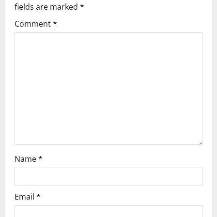
fields are marked
*
i
Comment
*
g
a
t
i
o
n
Name
*
Email
*