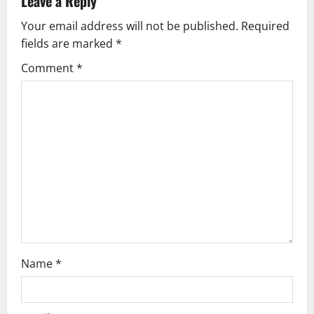
v
Leave a Reply
Your email address will not be published.
Required
i
fields are marked
*
g
Comment
*
a
t
i
o
n
Name
*