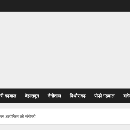
हरी गढ़वाल
देहारादून
नैनीताल
पिथौरागढ़
पौड़ी गढ़वाल
बागे
ि पर आयोजित की संगोष्ठी