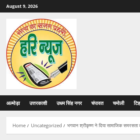
Skip
August 9, 2026
to
content
अल्मोड़ा
उत्तरकाशी
उधम सिंह नगर
चंपावत
चमोली
टि
Home
Uncategorized
भगवान श्रीकृष्ण ने दिया सामाजिक समरसता का 