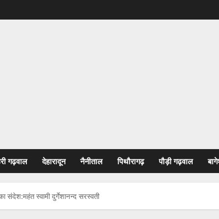
हरी गढ़वाल
देहारादून
नैनीताल
पिथौरागढ़
पौड़ी गढ़वाल
बागे
संदेश:महंत स्वामी दुर्गेशानन्द सरस्वती