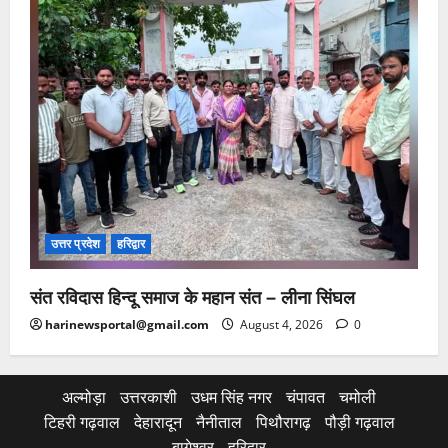
उत्तर प्रदेश
हरिद्वार
संत रविदास हिन्दू समाज के महान संत – लीना सिंघल
harinewsportal@gmail.com
August 4, 2026
0
अल्मोड़ा
उत्तरकाशी
उधम सिंह नगर
चंपावत
चमोली
टिहरी गढ़वाल
देहारादून
नैनीताल
पिथौरागढ़
पौड़ी गढ़वाल
बागेश्वर
हरिद्वार