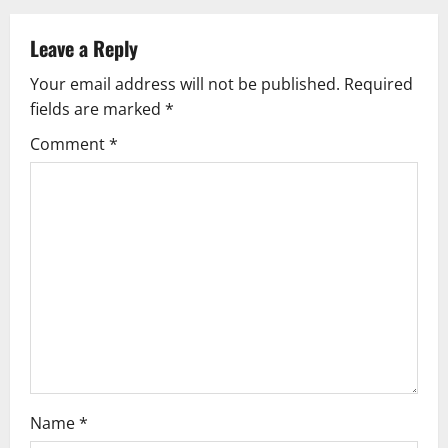
n
Leave a Reply
a
Your email address will not be published.
Required
v
fields are marked
*
i
Comment
*
g
a
t
i
o
n
Name
*