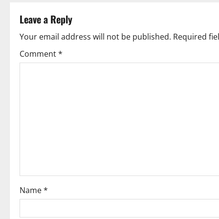
t
Leave a Reply
n
Your email address will not be published.
Required fi
a
Comment
*
v
i
g
a
t
i
o
Name
*
n