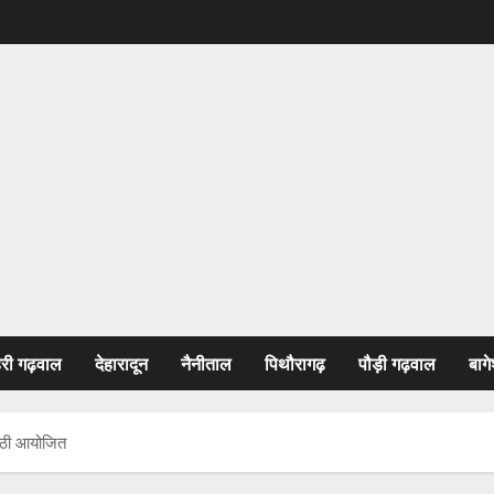
हरी गढ़वाल
देहारादून
नैनीताल
पिथौरागढ़
पौड़ी गढ़वाल
बागे
ष्ठी आयोजित