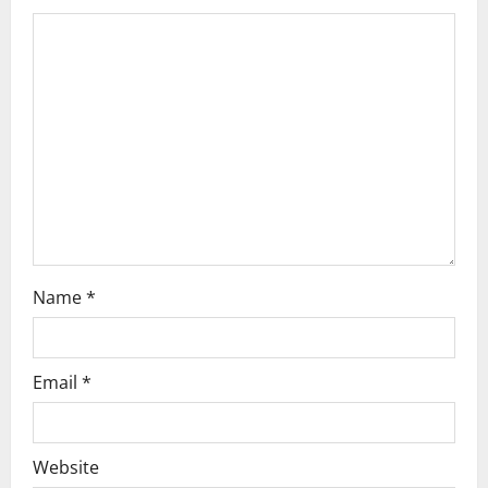
g
a
t
i
o
n
Name
*
Email
*
Website