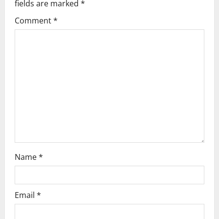
fields are marked
*
g
Comment
*
a
t
i
o
n
Name
*
Email
*