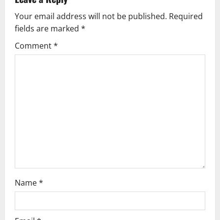
a
Your email address will not be published.
Required
v
fields are marked
*
i
Comment
*
g
a
t
i
o
n
Name
*