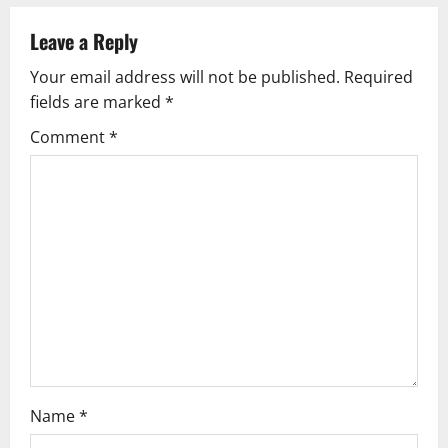
a
Leave a Reply
v
Your email address will not be published.
Required
fields are marked
*
i
Comment
*
g
a
t
i
o
n
Name
*