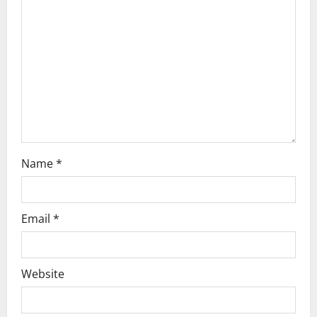
a
t
i
o
n
Name
*
Email
*
Website