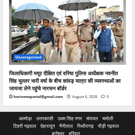
Uncategorized
जिलाधिकारी मयूर दीक्षित एवं वरिष्ठ पुलिस अधीक्षक नवनीत
सिंह भुल्लर भारी वर्षा के बीच कांवड़ यात्रा की व्यवस्थाओं का
जायजा लेने पहुंचे नारसन बॉर्डर
harinewsportal@gmail.com
August 6, 2026
0
अल्मोड़ा
उत्तरकाशी
उधम सिंह नगर
चंपावत
चमोली
टिहरी गढ़वाल
देहारादून
नैनीताल
पिथौरागढ़
पौड़ी गढ़वाल
बागेश्वर
हरिद्वार