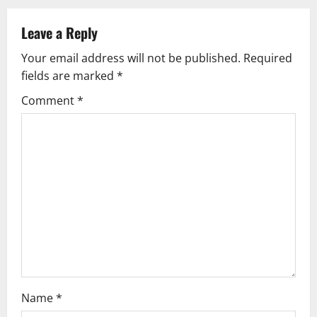
a
Leave a Reply
v
Your email address will not be published.
Required
fields are marked
*
i
Comment
*
g
a
t
i
o
n
Name
*