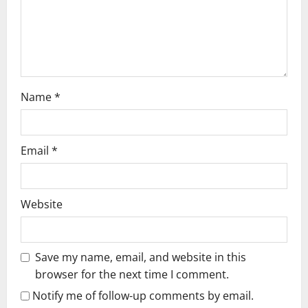
i
o
n
Name
*
Email
*
Website
Save my name, email, and website in this
browser for the next time I comment.
Notify me of follow-up comments by email.