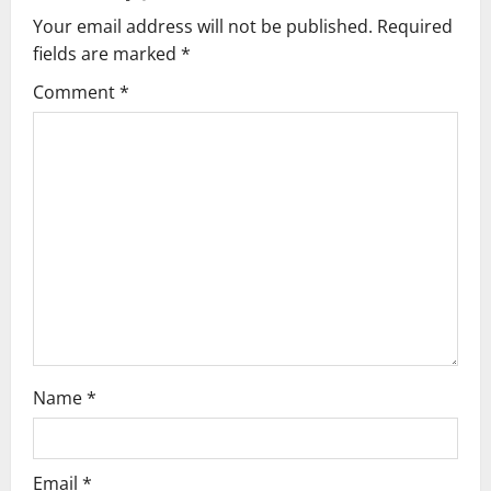
a
Your email address will not be published.
Required
v
fields are marked
*
i
Comment
*
g
a
t
i
o
n
Name
*
Email
*