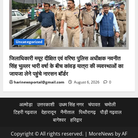
Uncategorized
जिलाधिकारी मयूर दीक्षित एवं वरिष्ठ पुलिस अधीक्षक नवनीत
सिंह भुल्लर भारी वर्षा के बीच कांवड़ यात्रा की व्यवस्थाओं का
जायजा लेने पहुंचे नारसन बॉर्डर
harinewsportal@gmail.com
August 6, 2026
0
अल्मोड़ा
उत्तरकाशी
उधम सिंह नगर
चंपावत
चमोली
टिहरी गढ़वाल
देहारादून
नैनीताल
पिथौरागढ़
पौड़ी गढ़वाल
बागेश्वर
हरिद्वार
Copyright © All rights reserved.
|
MoreNews
by AF