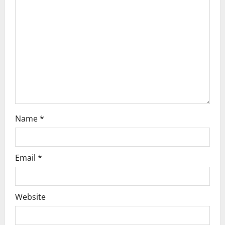
t
i
o
n
Name
*
Email
*
Website