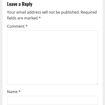
a
Leave a Reply
v
Your email address will not be published.
Required
fields are marked
*
i
Comment
*
g
a
t
i
o
n
Name
*