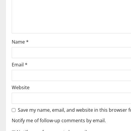
g
a
t
i
Name
*
o
n
Email
*
Website
Save my name, email, and website in this browser f
Notify me of follow-up comments by email.