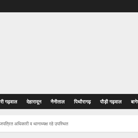
हरी गढ़वाल
देहारादून
नैनीताल
पिथौरागढ़
पौड़ी गढ़वाल
बागे
ाजपत्रित अधिकारी व थानाध्यक्ष रहे उपस्थित