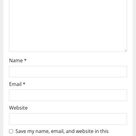
t
i
o
n
Name
*
Email
*
Website
Save my name, email, and website in this