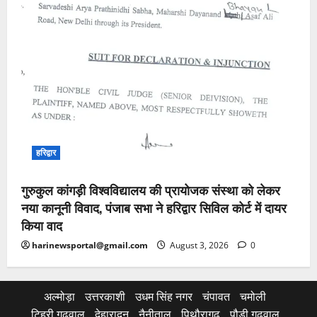
हरिद्वार
गुरुकुल कांगड़ी विश्वविद्यालय की प्रायोजक संस्था को लेकर
नया कानूनी विवाद, पंजाब सभा ने हरिद्वार सिविल कोर्ट में दायर
किया वाद
harinewsportal@gmail.com
August 3, 2026
0
अल्मोड़ा
उत्तरकाशी
उधम सिंह नगर
चंपावत
चमोली
टिहरी गढ़वाल
देहारादून
नैनीताल
पिथौरागढ़
पौड़ी गढ़वाल