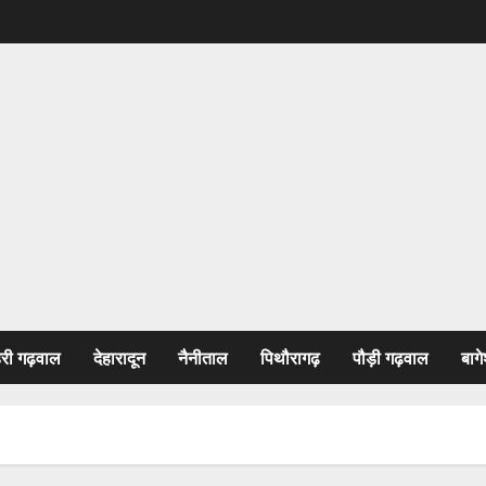
हरी गढ़वाल
देहारादून
नैनीताल
पिथौरागढ़
पौड़ी गढ़वाल
बागे