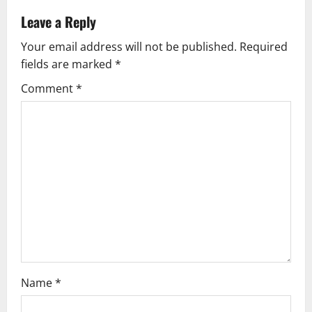
v
Leave a Reply
Your email address will not be published.
Required
i
fields are marked
*
g
Comment
*
a
t
i
o
n
Name
*