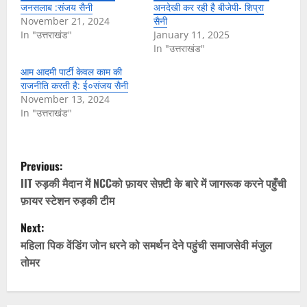
जनसलाब :संजय सैनी
अनदेखी कर रही है बीजेपी- शिप्रा
November 21, 2024
सैनी
In "उत्तराखंड"
January 11, 2025
In "उत्तराखंड"
आम आदमी पार्टी केवल काम की
राजनीति करती है: ई०संजय सैनी
November 13, 2024
In "उत्तराखंड"
P
Previous:
o
IIT रुड़की मैदान में NCCको फ़ायर सेफ़्टी के बारे में जागरूक करने पहुँची
फ़ायर स्टेशन रुड़की टीम
s
Next:
t
महिला पिक वेंडिंग जोन धरने को समर्थन देने पहुंची समाजसेवी मंजुल
तोमर
n
a