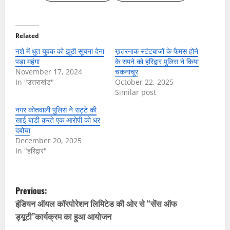
Related
नशे में धुत युवक को झूठी सूचना देना
ख़तरनाक स्टंटबाजों के फैमस होने
पड़ा महंगा
के सपने को हरिद्वार पुलिस ने किया
November 17, 2024
चकनाचूर
In "उत्तराखंड"
October 22, 2025
Similar post
नगर कोतवाली पुलिस ने सट्टे की
खाई बाडी करते एक आरोपी को धर
दबोचा
December 20, 2025
In "हरिद्वार"
P
Previous:
o
इंडियन ऑयल कॉरपोरेशन लिमिटेड की ओर से “सेंस ऑफ
ड्यूटी”कार्यक्रम का हुआ आयोजन
s