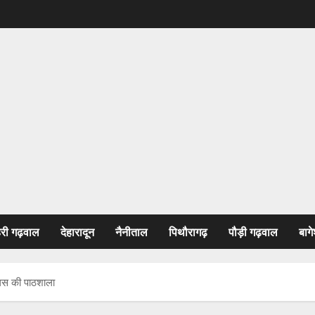
हरी गढ़वाल
देहारादून
नैनीताल
पिथौरागढ़
पौड़ी गढ़वाल
बागे
लिस की पाठशाला