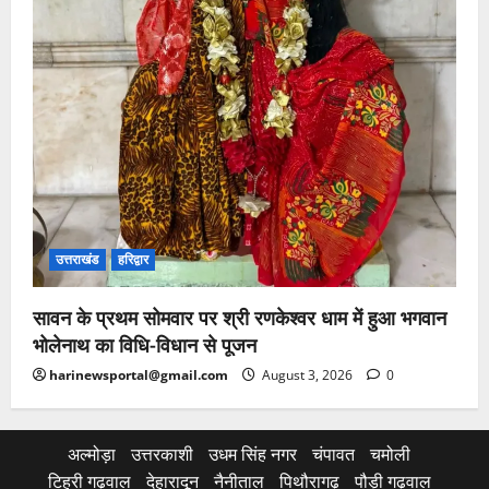
उत्तराखंड
हरिद्वार
सावन के प्रथम सोमवार पर श्री रणकेश्वर धाम में हुआ भगवान
भोलेनाथ का विधि-विधान से पूजन
harinewsportal@gmail.com
August 3, 2026
0
अल्मोड़ा
उत्तरकाशी
उधम सिंह नगर
चंपावत
चमोली
टिहरी गढ़वाल
देहारादून
नैनीताल
पिथौरागढ़
पौड़ी गढ़वाल