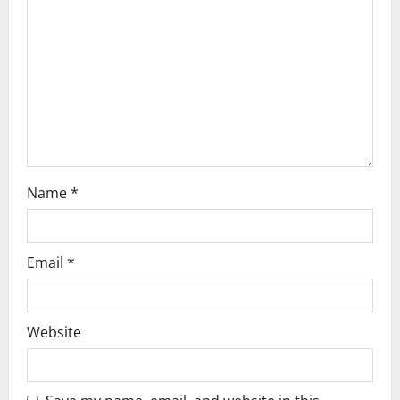
a
t
i
o
n
Name
*
Email
*
Website