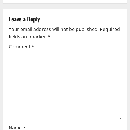
a
v
Leave a Reply
Your email address will not be published.
Required
i
fields are marked
*
g
Comment
*
a
t
i
o
n
Name
*