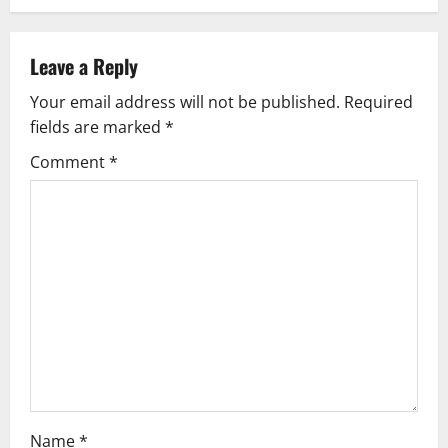
n
Leave a Reply
a
Your email address will not be published.
Required
v
fields are marked
*
i
Comment
*
g
a
t
i
o
n
Name
*