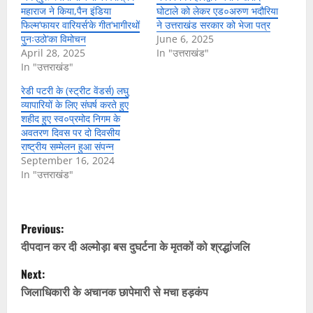
महाराज ने किया,पैन इंडिया
घोटाले को लेकर एड०अरुण भदौरिया
फिल्म’फायर वारियर्स’के गीत’भागीरथों
ने उत्तराखंड सरकार को भेजा पत्र
पुनःउठो’का विमोचन
June 6, 2025
April 28, 2025
In "उत्तराखंड"
In "उत्तराखंड"
रेडी पटरी के (स्ट्रीट वेंडर्स) लघु
व्यापारियों के लिए संघर्ष करते हुए
शहीद हुए स्व०प्रमोद निगम के
अवतरण दिवस पर दो दिवसीय
राष्ट्रीय सम्मेलन हुआ संपन्न
September 16, 2024
In "उत्तराखंड"
P
Previous:
o
दीपदान कर दी अल्मोड़ा बस दुघर्टना के मृतकों को श्रद्धांजलि
Next:
s
जिलाधिकारी के अचानक छापेमारी से मचा हड़कंप
t