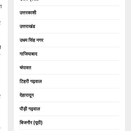
ा
उत्तरकाशी
र
उत्तराखंड
उधम सिंह नगर
े
गाजियाबाद
त
चंपावत
टिहरी गढ़वाल
देहारादून
र
पौड़ी गढ़वाल
बिजनौर (यूपी)
ी