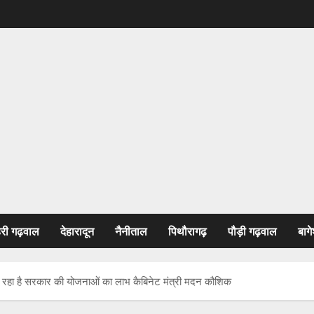
हरी गढ़वाल
देहारादून
नैनीताल
पिथौरागढ़
पौड़ी गढ़वाल
बागे
पहुंच रहा है सरकार की योजनाओं का लाभ कैबिनेट मंत्री मदन कौशिक