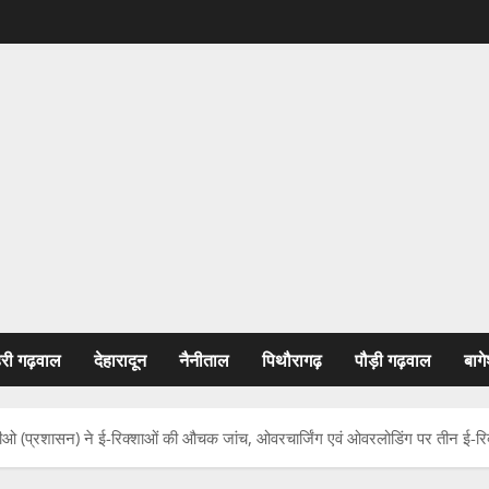
हरी गढ़वाल
देहारादून
नैनीताल
पिथौरागढ़
पौड़ी गढ़वाल
बागे
रटीओ (प्रशासन) ने ई-रिक्शाओं की औचक जांच, ओवरचार्जिंग एवं ओवरलोडिंग पर तीन ई-र