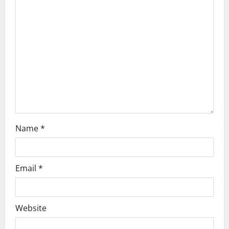
a
t
i
o
n
Name
*
Email
*
Website