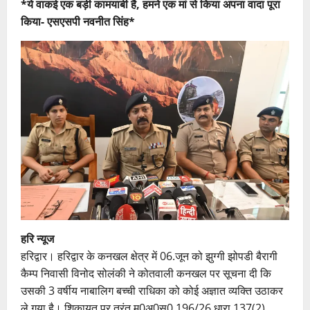
*ये वाकई एक बड़ी कामयाबी है, हमने एक मां से किया अपना वादा पूरा
किया- एसएसपी नवनीत सिंह*
हरि न्यूज
हरिद्वार। हरिद्वार के कनखल क्षेत्र में 06.जून को झुग्गी झोपडी बैरागी
कैम्प निवासी विनोद सोलंकी ने कोतवाली कनखल पर सूचना दी कि
उसकी 3 वर्षीय नाबालिग बच्ची राधिका को कोई अज्ञात व्यक्ति उठाकर
ले गया है। शिकायत पर तुरंत मु0अ0स0 196/26 धारा 137(2)