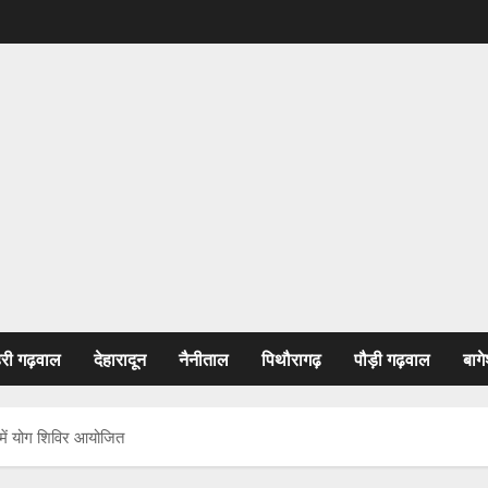
हरी गढ़वाल
देहारादून
नैनीताल
पिथौरागढ़
पौड़ी गढ़वाल
बागे
लय में योग शिविर आयोजित