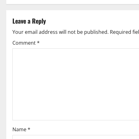
s
t
Leave a Reply
n
Your email address will not be published.
Required fi
a
Comment
*
v
i
g
a
t
i
o
Name
*